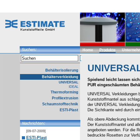
Home
Produkte
Unterneh
UNIVERSA
Behälterisolierung
Behälterverkleidung
Spielend leicht lassen si
UNIVERSAL
PUR eingeschäumten Behäl
IDEAL
Thermoforming
UNIVERSAL Verkleidungen b
Profilextrusion
Kunststoffmantel aus schlag
Schaumstofftechnik
der UNIVERSAL Verkleidung w
Die Sichtkante wird durch ei
ESTI-Plast
Als obere Abdeckung kommt 
Der Kunststoffmantel und all
angeboten werden. Für die R
[09-07-2009]
bedruckte Rosetten zur Verf
ESTI-Plast